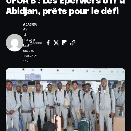
UFOA B : Les Éperviers U17 à
Abidjan, prêts pour le défi
Anselme
AVI
Share
Last
updated:
16/09/2025
17:53