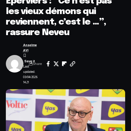
Éperviers : “Ce n’est pas
les vieux démons qui
reviennent, c’est le …”,
rassure Neveu
Anselme
AVI
Share
Last
updated:
03/04/2026
14:21