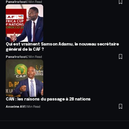
Panafrofoot
3 Min Read
Qui est vraiment Samson Adamu, le nouveau secrétaire
général de la CAF ?
Panafrofoot
2 Min Read
CAN : les raisons du passage à 28 nations
Anselme AVI
3 Min Read