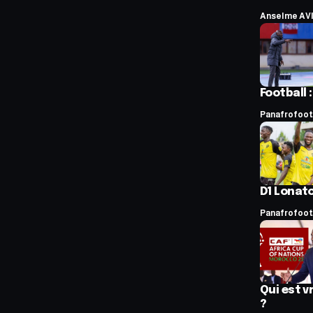
Anselme AV
Football 
Panafrofoot
D1 Lonato
Panafrofoot
Qui est 
?