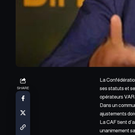
La Confédération
ses statuts et se
SHARE
opérateurs VAR e
Dans un communiq
ajustements doive
La CAF tient d’ai
unanimement salué