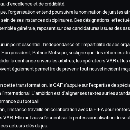
au d’excellence et de crédibilité.
e, l’organisation entend poursuivre la nomination de juristes afr
sein de ses instances disciplinaires. Ces désignations, effectué
ssemblée générale, reposent sur des candidatures issues des as
r un point essentiel : l’indépendance et l’impartialité de ses orga
 Son président, Patrice Motsepe, souligne que des réformes stru
ider la confiance envers les arbitres, les opérateurs VAR et les 
ent également permettre de prévenir tout nouvel incident maje
 cette transformation, la CAF s’appuie sur l’expertise de spécial
’international. L’ambition est d’aligner ses textes sur les standa
rnance du football.
, l’instance travaille en collaboration avec la
FIFA pour renfor
s VAR. Elle met aussi l’accent sur la professionnalisation du sect
ces acteurs clés du jeu.