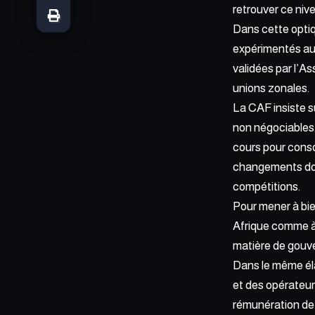
retrouver ce nive
Dans cette optiqu
expérimentés au 
validées par l’A
unions zonales.
La CAF insiste su
non négociables.
cours pour consol
changements doiv
compétitions.
Pour mener à bien
Afrique comme à l
matière de gouve
Dans le même élan
et des opérateur
rémunération de 