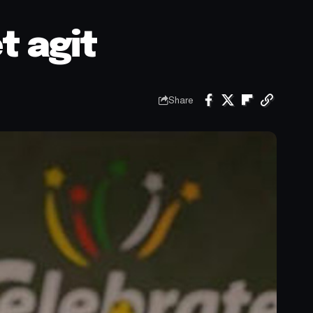
t agit
Share