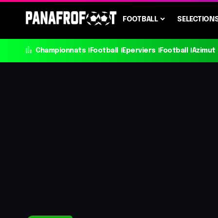
FOOTBALL
SELECTION
Championnats
Football
Eperviers
Football
Azimut