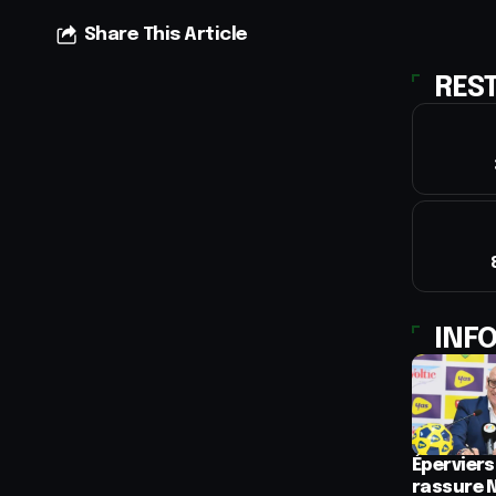
Share This Article
RES
INFO
Éperviers
rassure 