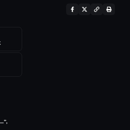
K
 …”,