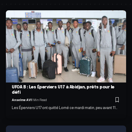
UFOA B : Les Éperviers U17 à Abidjan, prêts pour le
défi
Anselme AVI
1 Min Read
Les Éperviers U17 ont quitté Lomé ce mardi matin, peu avant 11…