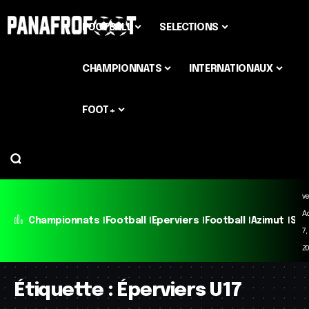
FOOTBALL
SELECTIONS
CHAMPIONNATS
INTERNATIONAUX
FOOT+
ve
A
Championnats
Football
Eperviers
Football
Azimut
Sél
7,
2
Étiquette :
Éperviers U17