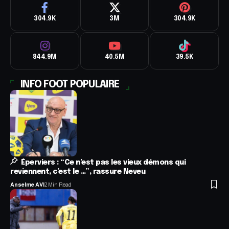
304.9K
3M
304.9K
844.9M
40.5M
39.5K
INFO FOOT POPULAIRE
Éperviers : “Ce n’est pas les vieux démons qui
reviennent, c’est le …”, rassure Neveu
Anselme AVI
2 Min Read