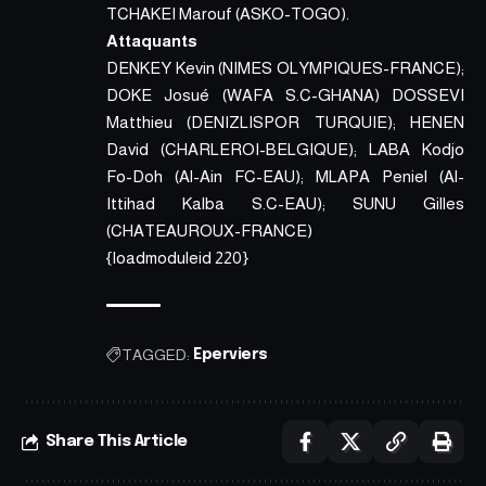
TCHAKEI Marouf (ASKO-TOGO).
Attaquants
DENKEY Kevin (NIMES OLYMPIQUES-FRANCE);
DOKE Josué (WAFA S.C-GHANA) DOSSEVI
Matthieu (DENIZLISPOR TURQUIE); HENEN
David (CHARLEROI-BELGIQUE); LABA Kodjo
Fo-Doh (Al-Ain FC-EAU); MLAPA Peniel (Al-
Ittihad Kalba S.C-EAU); SUNU Gilles
(CHATEAUROUX-FRANCE)
{loadmoduleid 220}
TAGGED:
Eperviers
Share This Article