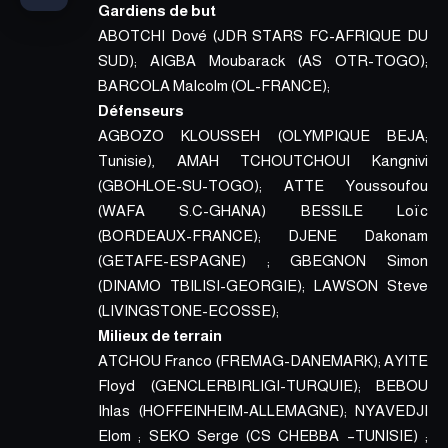
Gardiens de but
ABOTCHI Dové (JDR STARS FC-AFRIQUE DU
SUD); AIGBA Moubarack (AS OTR-TOGO);
BARCOLA Malcolm (OL-FRANCE);
Défenseurs
AGBOZO KLOUSSEH (OLYMPIQUE BEJA;
Tunisie), AMAH TCHOUTCHOUI Kangnivi
(GBOHLOE-SU-TOGO); ATTE Youssoufou
(WAFA S.C-GHANA) BESSILE Loïc
(BORDEAUX-FRANCE); DJENE Dakonam
(GETAFE-ESPAGNE) ; GBEGNON Simon
(DINAMO TBILISI-GEORGIE); LAWSON Steve
(LIVINGSTONE-ECOSSE);
Milieux de terrain
ATCHOU Franco (FREMAG-DANEMARK); AYITE
Floyd (GENCLERBIRLIGI-TURQUIE); BEBOU
Ihlas (HOFFEINHEIM-ALLEMAGNE); NYAVEDJI
Elom ; SEKO Serge (CS CHEBBA –TUNISIE) ;