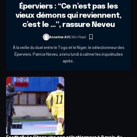
Éperviers : “Ce n’est pas les
vieux démons qui reviennent,
c’est le …”, rassure Neveu
Anselme AVI
2 Min Read
À la veille du duel entre le Togo et le Niger, le sélectionneur des
Éperviers, Patrice Neveu, a tenu lundi à calmer les inquiétudes
après…