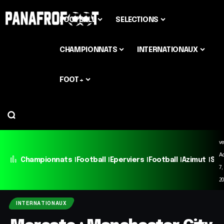
FOOTBALL
SELECTIONS
CHAMPIONNATS
INTERNATIONAUX
FOOT+
ve
A
Championnats
Football
Eperviers
Football
Azimut
Sél
7,
2
INTERNATIONAUX