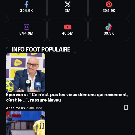
304.9K
3M
304.9K
844.9M
40.5M
39.5K
INFO FOOT POPULAIRE
Éperviers : “Ce n’est pas les vieux démons qui reviennent,
c’est le …”, rassure Neveu
Anselme AVI
2 Min Read