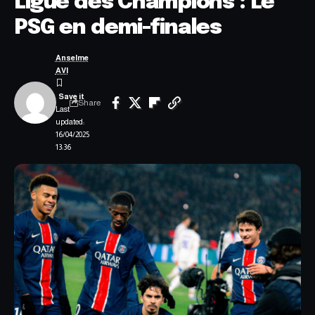
Ligue des Champions : Le
PSG en demi-finales
Anselme
AVI
Share
Last
updated:
16/04/2025
13:36