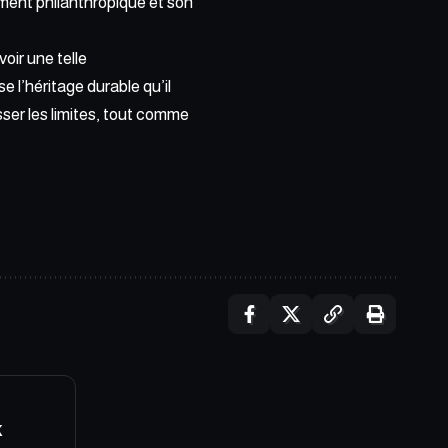
ement philanthropique et son
oir une telle
 l’héritage durable qu’il
usser les limites, tout comme
K