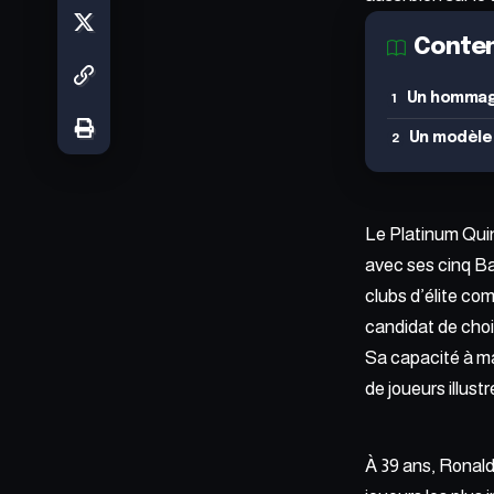
Conte
Un hommage
Un modèle
Le Platinum Quin
avec ses cinq Ba
clubs d’élite co
candidat de choi
Sa capacité à ma
de joueurs illust
À 39 ans, Ronald