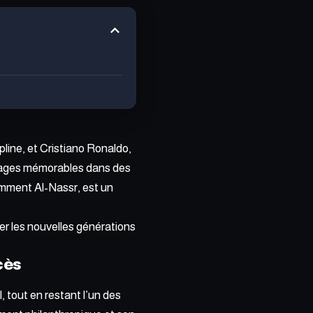
pline, et
Cristiano Ronaldo
,
ssages mémorables dans des
emment Al-Nassr, est un
er les nouvelles générations
cès
l
, tout en restant l’un des