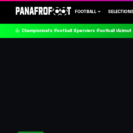
FOOTBALL
SELECTION
Championnats
Football
Eperviers
Football
Azimut