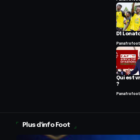
D1 Lonato
Panafrofoot
Qui est 
?
Panafrofoot
Plus d'info Foot