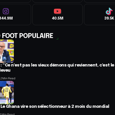
844.9M
40.5M
39.5K
 FOOT POPULAIRE
 : “Ce n’est pas les vieux démons qui reviennent, c’est le
Neveu
I
2 Min Read
: Le Ghana vire son sélectionneur à 2 mois du mondial
1 Min Read