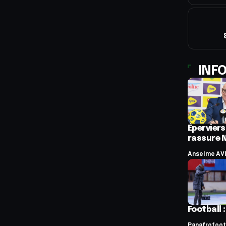
INFO
Éperviers
rassure 
Anselme AV
Football 
Panafrofoot