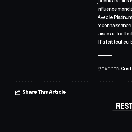
joueurs les plus
influence mondial
Avec le Platinum
reconnaissance d
laisse au footbal
il l’a fait tout au
TAGGED:
Cris
Share This Article
RES