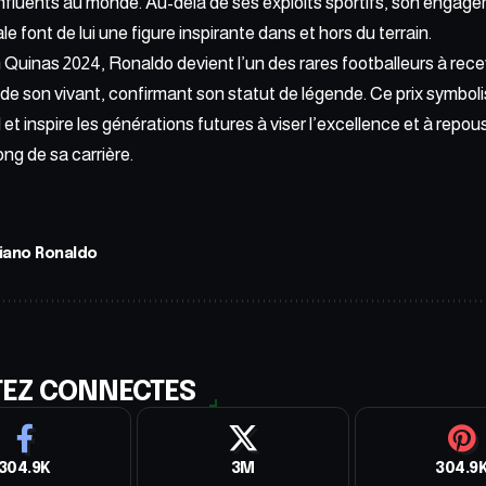
 influents au monde. Au-delà de ses exploits sportifs, son engag
e font de lui une figure inspirante dans et hors du terrain.
 Quinas 2024, Ronaldo devient l’un des rares footballeurs à recev
e son vivant, confirmant son statut de légende. Ce prix symbolise
l et inspire les générations futures à viser l’excellence et à repo
 long de sa carrière.
tiano Ronaldo
TEZ CONNECTES
304.9K
3M
304.9