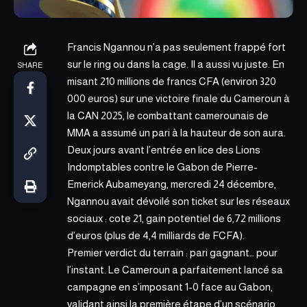
Francis Ngannou n’a pas seulement frappé fort
sur le ring ou dans la cage. Il a aussi vu juste. En
SHARE
misant 210 millions de francs CFA (environ 320
000 euros) sur une victoire finale du Cameroun à
la CAN 2025
, le combattant camerounais de
MMA a assumé un pari à la hauteur de son aura.
Deux jours avant l’entrée en lice des Lions
Indomptables contre le Gabon de Pierre-
Emerick Aubameyang, mercredi 24 décembre,
Ngannou avait dévoilé son ticket sur les réseaux
sociaux : cote 21, gain potentiel de 6,72 millions
d’euros (plus de 4,4 milliards de FCFA).
Premier verdict du terrain : pari gagnant… pour
l’instant. Le Cameroun a parfaitement lancé sa
campagne en s’imposant 1-0 face au Gabon,
validant ainsi la première étape d’un scénario