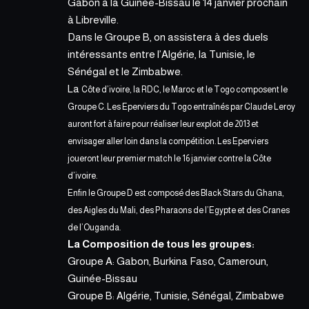
Gabon à la Guinée-Bissau le 14 janvier prochain
à Libreville.
Dans le Groupe B, on assistera à des duels
intéressants entre l’Algérie, la Tunisie, le
Sénégal et le Zimbabwe.
La
Côte d’ivoire, la RDC, le Maroc et le Togo composent le
Groupe C. Les Eperviers du Togo entraînés par Claude Leroy
auront fort à faire pour réaliser leur exploit de 2013 et
envisager aller loin dans la compétition. Les Eperviers
joueront leur premier match le 16 janvier contre la Côte
d’ivoire.
Enfin le Groupe D est composé des Black Stars du Ghana,
des Aigles du Mali, des Pharaons de l’Egypte et des Cranes
de l’Ouganda.
La Composition de tous les groupes:
Groupe A: Gabon, Burkina Faso, Cameroun,
Guinée-Bissau
Groupe B: Algérie, Tunisie, Sénégal, Zimbabwe