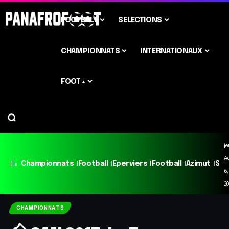
FOOTBALL
SELECTIONS
CHAMPIONNATS
INTERNATIONAUX
FOOT+
je
A
Championnats
Football
Eperviers
Football
Azimut
Sél
6,
2
CHAMPIONNATS